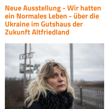
Neue Ausstellung - Wir hatten
ein Normales Leben - über die
Ukraine im Gutshaus der
Zukunft Altfriedland
Facebook
Twitter
Instagram