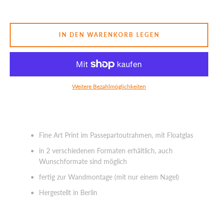
SUCHEN
IN DEN WARENKORB LEGEN
Weitere Bezahlmöglichkeiten
Fine Art Print im Passepartoutrahmen, mit Floatglas
in 2 verschiedenen Formaten erhältlich, auch
Wunschformate sind möglich
fertig zur Wandmontage (mit nur einem Nagel)
Hergestellt in Berlin