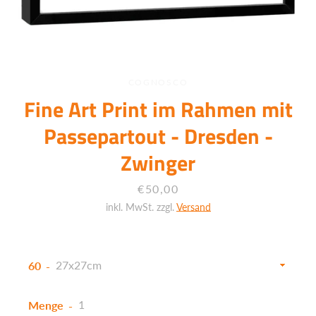
COGNOSCO
Fine Art Print im Rahmen mit
Passepartout - Dresden -
Zwinger
Preis
€50,00
inkl. MwSt. zzgl.
Versand
60
Facebook
Twitter
Instagram
Menge