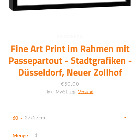
COGNOSCO
Fine Art Print im Rahmen mit
Passepartout - Stadtgrafiken -
Düsseldorf, Neuer Zollhof
Preis
€50,00
inkl. MwSt. zzgl.
Versand
60
Facebook
Twitter
Instagram
Menge