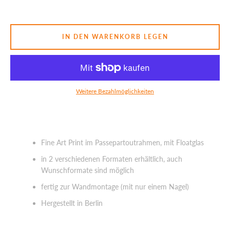
SUCHEN
IN DEN WARENKORB LEGEN
Weitere Bezahlmöglichkeiten
Fine Art Print im Passepartoutrahmen, mit Floatglas
in 2 verschiedenen Formaten erhältlich, auch
Wunschformate sind möglich
fertig zur Wandmontage (mit nur einem Nagel)
Hergestellt in Berlin