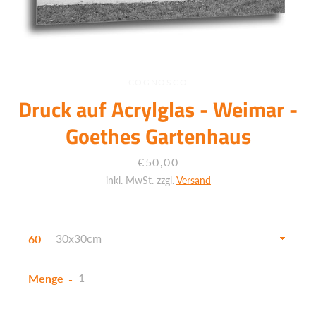
COGNOSCO
Druck auf Acrylglas - Weimar -
Goethes Gartenhaus
Preis
€50,00
inkl. MwSt. zzgl.
Versand
60
Menge
Facebook
Twitter
Instagram