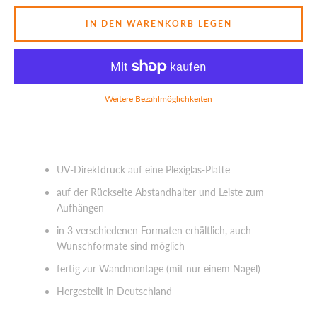
IN DEN WARENKORB LEGEN
SUCHEN
Weitere Bezahlmöglichkeiten
UV-Direktdruck auf eine Plexiglas-Platte
auf der Rückseite Abstandhalter und Leiste zum
Aufhängen
in 3 verschiedenen Formaten erhältlich, auch
Wunschformate sind möglich
fertig zur Wandmontage (mit nur einem Nagel)
Hergestellt in Deutschland