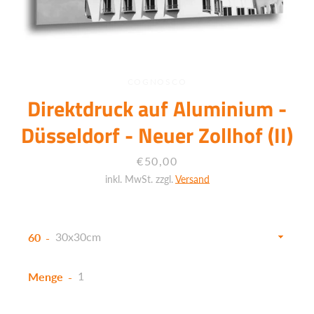
COGNOSCO
Direktdruck auf Aluminium -
Düsseldorf - Neuer Zollhof (II)
Preis
€50,00
inkl. MwSt. zzgl.
Versand
60
Menge
Facebook
Twitter
Instagram