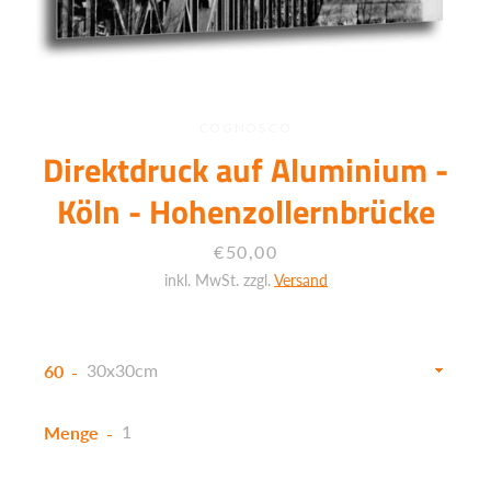
COGNOSCO
Direktdruck auf Aluminium -
Köln - Hohenzollernbrücke
Preis
€50,00
inkl. MwSt. zzgl.
Versand
60
Menge
Facebook
Twitter
Instagram