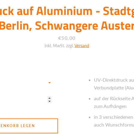
SUCHEN
uck auf Aluminium - Stadtg
Berlin, Schwangere Auste
Preis
€50,00
inkl. MwSt. zzgl.
Versand
UV-Direktdruck au
Verbundplatte (Alu
auf der Rückseite 
zum Aufhängen
in 3 verschiedenen
auch Wunschformat
RENKORB LEGEN