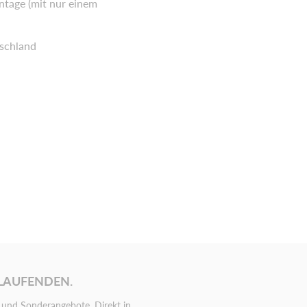
ntage (mit nur einem
tschland
 LAUFENDEN.
und Sonderangebote. Direkt in