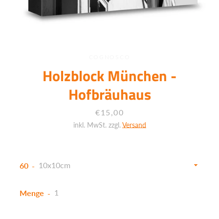
COGNOSCO
Holzblock München -
Hofbräuhaus
Preis
€15,00
inkl. MwSt. zzgl.
Versand
60
Menge
Facebook
Twitter
Instagram