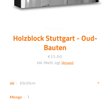
COGNOSCO
Holzblock Stuttgart - Oud-
Bauten
Preis
€15,00
inkl. MwSt. zzgl.
Versand
60
Menge
Facebook
Twitter
Instagram