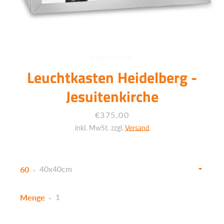
COGNOSCO
Leuchtkasten Heidelberg -
Jesuitenkirche
Preis
€375,00
inkl. MwSt. zzgl.
Versand
60
Menge
Facebook
Twitter
Instagram