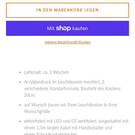
IN DEN WARENKORB LEGEN
SUCHEN
Weitere Bezahlmöglichkeiten
Lieferzeit: ca. 3 Wochen
Acrylglasdruck im Leuchtkasten montiert, 2
verschiedene Standarformate, Bautiefe des Kastens:
20cm,
auf Wunsch bauen wir Ihren Leuchtkasten in Ihrer
Wunschgröße
elektrifiziert mit LED und CE-zertifiziert, ausgestattet mit
einem 1,5m langen Kabel mit Handschalter und
einem Schutzkontaktstecker