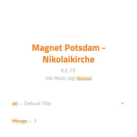
COGNOSCO
Magnet Potsdam -
Nikolaikirche
Preis
€2,75
inkl. MwSt. zzgl.
Versand
60
Menge
Facebook
Twitter
Instagram