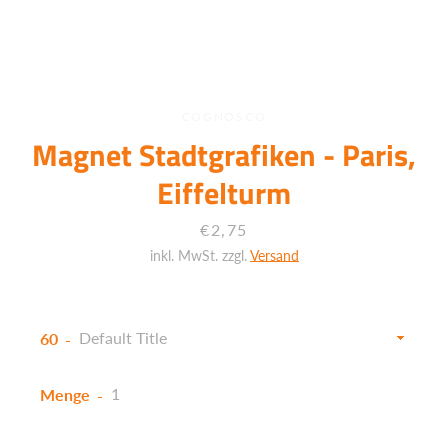
COGNOSCO
Magnet Stadtgrafiken - Paris,
Eiffelturm
Preis
€2,75
inkl. MwSt. zzgl.
Versand
60
Menge
Facebook
Twitter
Instagram