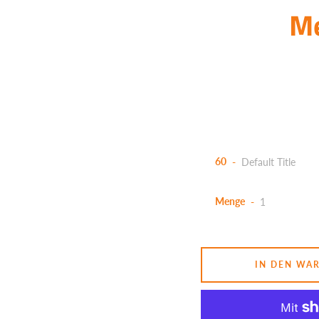
Me
60
Menge
IN DEN WA