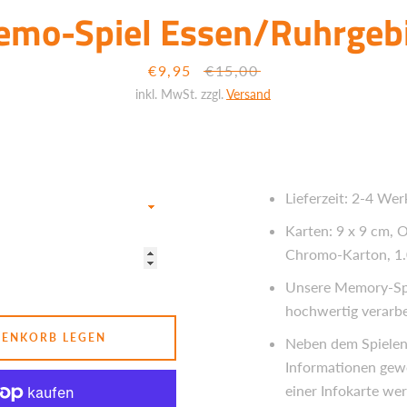
SUCHEN
mo-Spiel Essen/Ruhrgeb
Sonderpreis
€9,95
Normaler
€15,00
Preis
inkl. MwSt. zzgl.
Versand
Lieferzeit: 2-4 Wer
Karten: 9 x 9 cm, 
Chromo-Karton, 1
Unsere Memory-Spi
hochwertig verarbe
RENKORB LEGEN
Neben dem Spielen
Informationen gew
einer Infokarte we