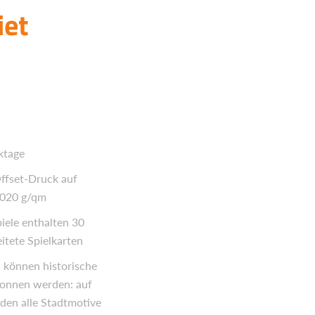
iet
ktage
Offset-Druck auf
.020 g/qm
ele enthalten 30
itete Spielkarten
 können historische
onnen werden: auf
rden alle Stadtmotive