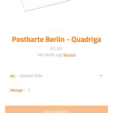
COGNOSCO
Postkarte Berlin - Quadriga
Preis
€1,35
inkl. MwSt. zzgl.
Versand
60
Menge
Facebook
Twitter
Instagram
AUSVERKAUFT