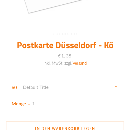
COGNOSCO
Postkarte Düsseldorf - Kö
Preis
€1,35
inkl. MwSt. zzgl.
Versand
60
Menge
Facebook
Twitter
Instagram
IN DEN WARENKORB LEGEN