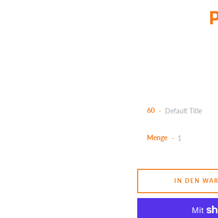
P
60
Menge
IN DEN WA