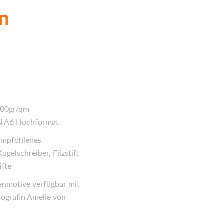
rn
300gr/qm
N A6 Hochformat
 empfohlenes
gelschreiber, Filzstift
ifte
enmotive verfügbar mit
ografin Amelie von