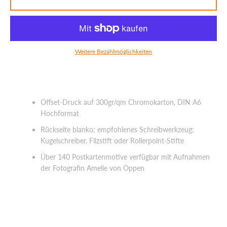
SUCHEN
Weitere Bezahlmöglichkeiten
Offset-Druck auf 300gr/qm Chromokarton, DIN A6
Hochformat
Rückseite blanko; empfohlenes Schreibwerkzeug:
Kugelschreiber, Filzstift oder Rollerpoint-Stifte
Über 140 Postkartenmotive verfügbar mit Aufnahmen
der Fotografin Amelie von Oppen