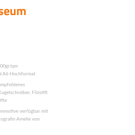
useum
300gr/qm
N A6 Hochformat
 empfohlenes
gelschreiber, Filzstift
ifte
enmotive verfügbar mit
ografin Amelie von