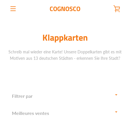
Passer
COGNOSCO
VOI
au
contenu
MENU
LE
Klappkarten
PAN
Schreib mal wieder eine Karte! Unsere Doppelkarten gibt es mit
Motiven aus 13 deutschen Städten - erkennen Sie Ihre Stadt?
Filtrer
par
Trier