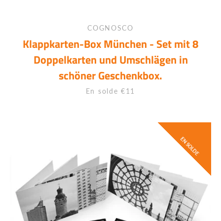
COGNOSCO
Klappkarten-Box München - Set mit 8
Doppelkarten und Umschlägen in
schöner Geschenkbox.
Prix
En solde €11
EN SOLDE