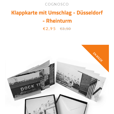
COGNOSCO
Klappkarte mit Umschlag - Düsseldorf
RECHERCHE
- Rheinturm
€2,95
Prix
Prix
€3,50
réduit
régulier
EN SOLDE