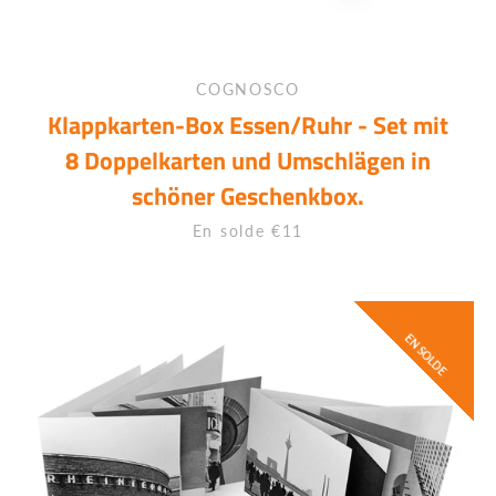
COGNOSCO
Klappkarten-Box Essen/Ruhr - Set mit
8 Doppelkarten und Umschlägen in
schöner Geschenkbox.
Prix
En solde €11
EN SOLDE