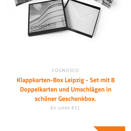
COGNOSCO
Klappkarten-Box Leipzig - Set mit 8
Doppelkarten und Umschlägen in
schöner Geschenkbox.
Prix
En solde €11