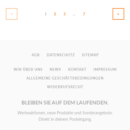
1
2
3
…
7
PRÉCÉDENT
SUIV
AGB
DATENSCHUTZ
SITEMAP
WIR ÜBER UNS
NEWS
KONTAKT
IMPRESSUM
ALLGEMEINE GESCHÄFTSBEDINGUNGEN
WIDERRUFSRECHT
BLEIBEN SIE AUF DEM LAUFENDEN.
Werbeaktionen, neue Produkte und Sonderangebote.
Direkt in deinem Posteingang.