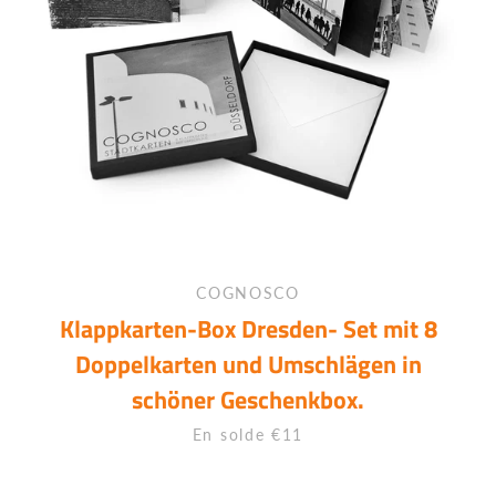
COGNOSCO
Klappkarten-Box Dresden- Set mit 8
Doppelkarten und Umschlägen in
schöner Geschenkbox.
Prix
En solde €11